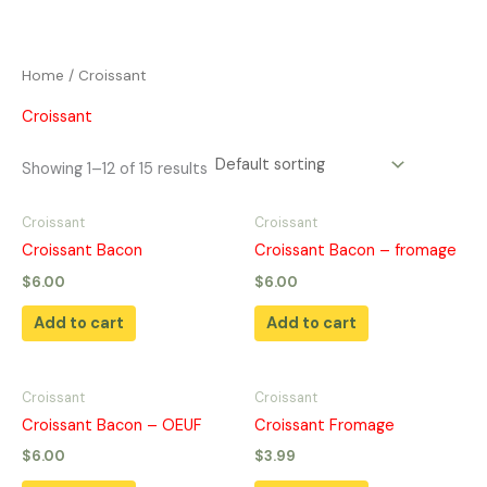
Skip
to
content
Home
/ Croissant
Croissant
Showing 1–12 of 15 results
Croissant
Croissant
Croissant Bacon
Croissant Bacon – fromage
$
6.00
$
6.00
Add to cart
Add to cart
Croissant
Croissant
Croissant Bacon – OEUF
Croissant Fromage
$
6.00
$
3.99